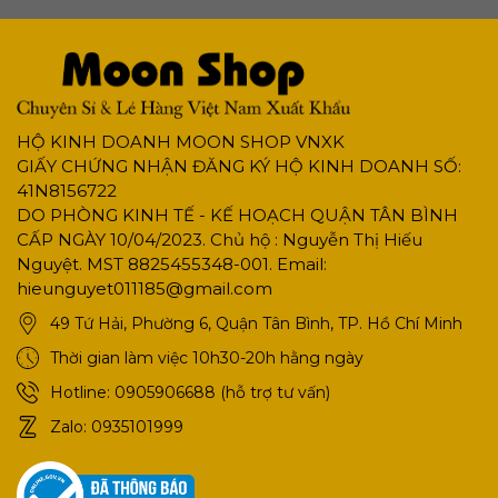
HỘ KINH DOANH MOON SHOP VNXK
GIẤY CHỨNG NHẬN ĐĂNG KÝ HỘ KINH DOANH SỐ:
41N8156722
DO PHÒNG KINH TẾ - KẾ HOẠCH QUẬN TÂN BÌNH
CẤP NGÀY 10/04/2023. Chủ hộ : Nguyễn Thị Hiếu
Nguyệt. MST 8825455348-001. Email:
hieunguyet011185@gmail.com
49 Tứ Hải, Phường 6, Quận Tân Bình, TP. Hồ Chí Minh
Thời gian làm việc 10h30-20h hằng ngày
Hotline:
0905906688 (hỗ trợ tư vấn)
Zalo:
0935101999