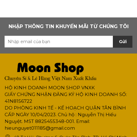
NHẬP THÔNG TIN KHUYẾN MÃI TỪ CHÚNG TÔI
Gửi
HỘ KINH DOANH MOON SHOP VNXK
GIẤY CHỨNG NHẬN ĐĂNG KÝ HỘ KINH DOANH SỐ:
41N8156722
DO PHÒNG KINH TẾ - KẾ HOẠCH QUẬN TÂN BÌNH
CẤP NGÀY 10/04/2023. Chủ hộ : Nguyễn Thị Hiếu
Nguyệt. MST 8825455348-001. Email:
hieunguyet011185@gmail.com