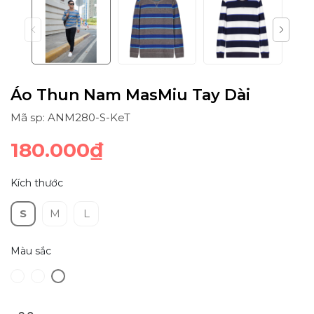
Áo Thun Nam MasMiu Tay Dài
Mã sp: ANM280-S-KeT
180.000₫
Kích thước
S
M
L
Màu sắc