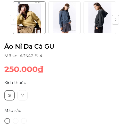
Áo Nỉ Da Cá GU
Mã sp: A3542-S-4
250.000₫
Kích thước
S
M
Màu sắc