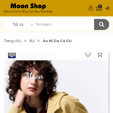
0
Tất cả
Trang chủ
Nữ
Áo Nỉ Da Cá GU