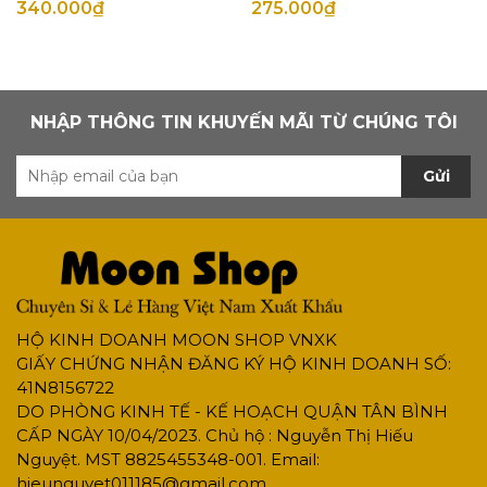
340.000₫
275.000₫
NHẬP THÔNG TIN KHUYẾN MÃI TỪ CHÚNG TÔI
Gửi
HỘ KINH DOANH MOON SHOP VNXK
GIẤY CHỨNG NHẬN ĐĂNG KÝ HỘ KINH DOANH SỐ:
41N8156722
DO PHÒNG KINH TẾ - KẾ HOẠCH QUẬN TÂN BÌNH
CẤP NGÀY 10/04/2023. Chủ hộ : Nguyễn Thị Hiếu
Nguyệt. MST 8825455348-001. Email:
hieunguyet011185@gmail.com