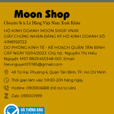
HỘ KINH DOANH MOON SHOP VNXK
GIẤY CHỨNG NHẬN ĐĂNG KÝ HỘ KINH DOANH SỐ:
41N8156722
DO PHÒNG KINH TẾ - KẾ HOẠCH QUẬN TÂN BÌNH
CẤP NGÀY 10/04/2023. Chủ hộ : Nguyễn Thị Hiếu
Nguyệt. MST 8825455348-001. Email:
hieunguyet011185@gmail.com
49 Tứ Hải, Phường 6, Quận Tân Bình, TP. Hồ Chí Minh
Thời gian làm việc 10h30-20h hằng ngày
Hotline:
0905906688 (hỗ trợ tư vấn)
Zalo:
0935101999