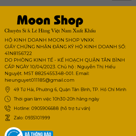
HỘ KINH DOANH MOON SHOP VNXK
GIẤY CHỨNG NHẬN ĐĂNG KÝ HỘ KINH DOANH SỐ:
41N8156722
DO PHÒNG KINH TẾ - KẾ HOẠCH QUẬN TÂN BÌNH
CẤP NGÀY 10/04/2023. Chủ hộ : Nguyễn Thị Hiếu
Nguyệt. MST 8825455348-001. Email:
hieunguyet011185@gmail.com
49 Tứ Hải, Phường 6, Quận Tân Bình, TP. Hồ Chí Minh
Thời gian làm việc 10h30-20h hằng ngày
Hotline:
0905906688 (hỗ trợ tư vấn)
Zalo:
0935101999